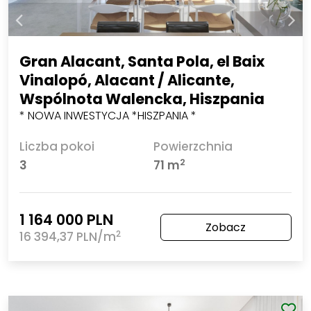
Gran Alacant, Santa Pola, el Baix
Vinalopó, Alacant / Alicante,
Wspólnota Walencka, Hiszpania
* NOWA INWESTYCJA *HISZPANIA *
Liczba pokoi
Powierzchnia
2
3
71 m
1 164 000 PLN
Zobacz
2
16 394,37 PLN/m