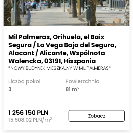
Mil Palmeras, Orihuela, el Baix
Segura / La Vega Baja del Segura,
Alacant / Alicante, Wspólnota
Walencka, 03191, Hiszpania
*NOWY BUDYNEK MIESZKALNY W MIL PALMERAS*
Liczba pokoi
Powierzchnia
2
3
81 m
1 256 150 PLN
Zobacz
2
15 508,02 PLN/m