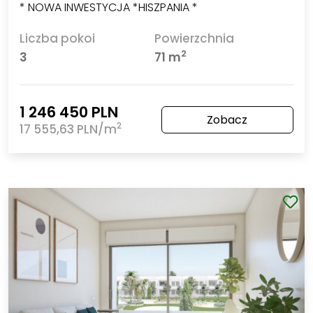
* NOWA INWESTYCJA *HISZPANIA *
Liczba pokoi
Powierzchnia
2
3
71 m
1 246 450 PLN
Zobacz
2
17 555,63 PLN/m