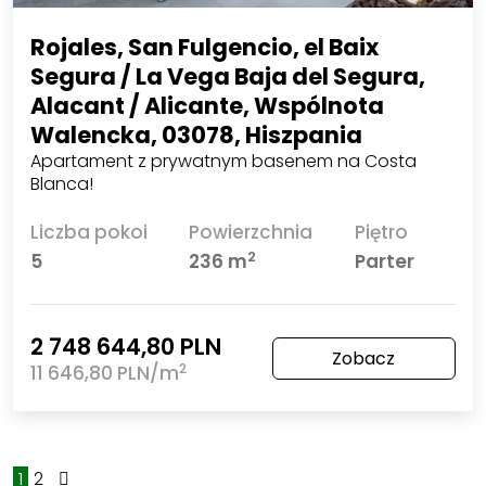
Rojales, San Fulgencio, el Baix
Segura / La Vega Baja del Segura,
Alacant / Alicante, Wspólnota
Walencka, 03078, Hiszpania
Apartament z prywatnym basenem na Costa
Blanca!
Liczba pokoi
Powierzchnia
Piętro
2
5
236 m
Parter
2 748 644,80 PLN
Zobacz
2
11 646,80 PLN/m
1
2