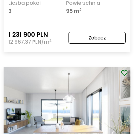
Liczba pokoi
Powierzchnia
2
3
95 m
1 231 900 PLN
Zobacz
2
12 967,37 PLN/m