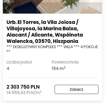
Urb. El Torres, la Vila Joiosa /
Villajoyosa, la Marina Baixa,
Alacant / Alicante, Wspólnota
Walencka, 03570, Hiszpania
*** EKSKLUZYWNY KOMPLEKS *** WILLA *** 4 POKOJE
**
Liczba pokoi
Powierzchnia
2
4
154 m
2 303 750 PLN
Zobacz
2
14 959,42 PLN/m