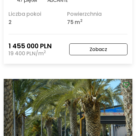
*** 47 pięter *** ALICANTE ***
Liczba pokoi
Powierzchnia
2
2
75 m
1 455 000 PLN
Zobacz
2
19 400 PLN/m