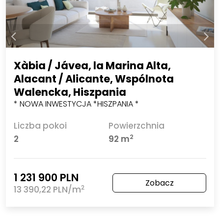
Xàbia / Jávea, la Marina Alta,
Alacant / Alicante, Wspólnota
Walencka, Hiszpania
* NOWA INWESTYCJA *HISZPANIA *
Liczba pokoi
Powierzchnia
2
2
92 m
1 231 900 PLN
Zobacz
2
13 390,22 PLN/m