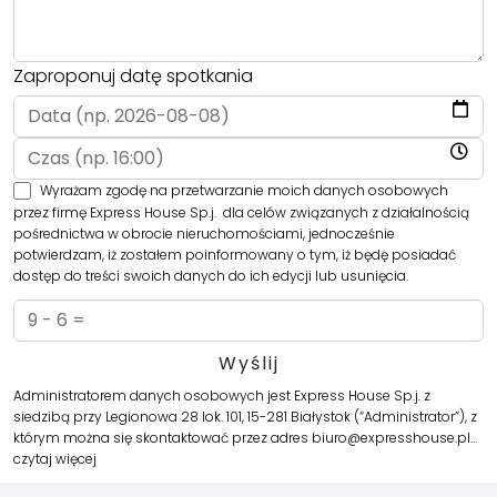
Zaproponuj datę spotkania
Wyrażam zgodę na przetwarzanie moich danych osobowych
przez firmę Express House Sp.j. dla celów związanych z działalnością
pośrednictwa w obrocie nieruchomościami, jednocześnie
potwierdzam, iż zostałem poinformowany o tym, iż będę posiadać
dostęp do treści swoich danych do ich edycji lub usunięcia.
Administratorem danych osobowych jest Express House Sp.j. z
siedzibą przy Legionowa 28 lok. 101, 15-281 Białystok (“Administrator”), z
którym można się skontaktować przez adres biuro@expresshouse.pl…
czytaj więcej