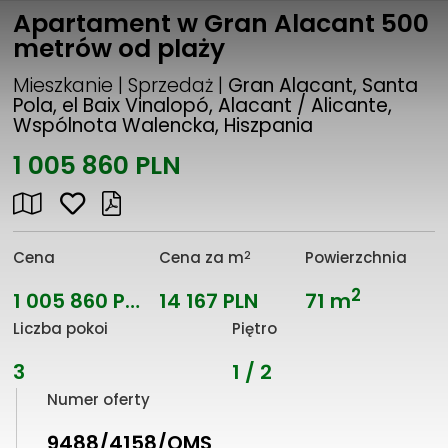
Apartament w Gran Alacant 500
metrów od plaży
Mieszkanie | Sprzedaż |
Gran Alacant, Santa
Pola, el Baix Vinalopó, Alacant / Alicante,
Wspólnota Walencka, Hiszpania
1 005 860 PLN
2
Cena
Cena za m
Powierzchnia
2
1 005 860 PLN
14 167 PLN
71 m
Liczba pokoi
Piętro
3
1 / 2
Numer oferty
9488/4158/OMS