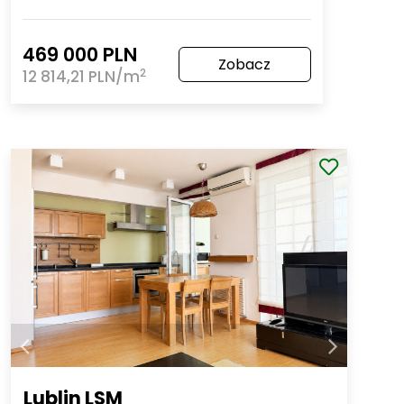
469 000 PLN
Zobacz
2
12 814,21 PLN/m
Lublin LSM