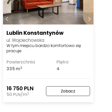
Lublin Konstantynów
ul. Wojciechowska
W tym miejscu bardzo komfortowo się
pracuje
Powierzchnia
Piętro
2
335 m
4
16 750 PLN
Zobacz
2
50 PLN/m