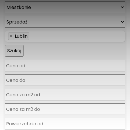
×
Lublin