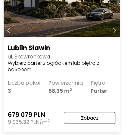
Lublin Sławin
ul. Skowronkowa
Wybierz parter z ogródkiem lub piętro z
balkonem
Liczba pokoi
Powierzchnia
Piętro
2
3
68,35 m
Parter
679 079 PLN
Zobacz
2
9 935,32 PLN/m