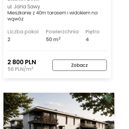
ul. Jana Sawy
Mieszkanie z 40m tarasem i widokiem na
wąwóz
Liczba pokoi
Powierzchnia
Piętro
2
2
50 m
4
2 800 PLN
Zobacz
2
56 PLN/m