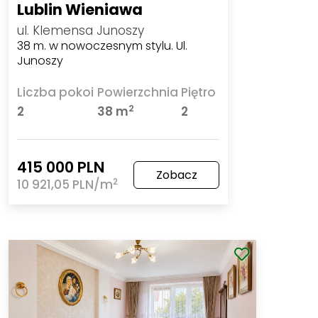
Lublin Wieniawa
ul. Klemensa Junoszy
38 m. w nowoczesnym stylu. Ul.
Junoszy
Liczba pokoi
Powierzchnia
Piętro
2
2
38 m
2
415 000 PLN
Zobacz
2
10 921,05 PLN/m