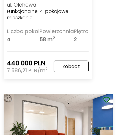
ul. Olchowa
Funkcjonalne, 4-pokojowe
mieszkanie
Liczba pokoi
Powierzchnia
Piętro
2
4
58 m
2
440 000 PLN
Zobacz
2
7 586,21 PLN/m