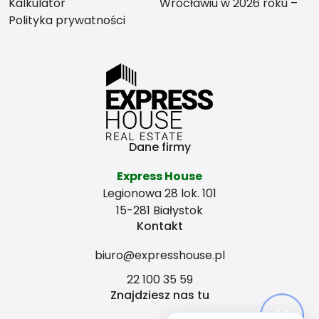
Kalkulator
Wrocławiu w 2026 roku –
Polityka prywatności
co bardziej się opłaca?
Dane firmy
Express House
Legionowa 28 lok. 101
15-281 Białystok
Kontakt
biuro@expresshouse.pl
22 100 35 59
Znajdziesz nas tu