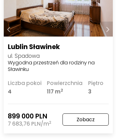
Lublin Sławinek
ul. Spadowa
Wygodna przestrzeń dla rodziny na
Sławinku
Liczba pokoi
Powierzchnia
Piętro
2
4
117 m
3
899 000 PLN
Zobacz
2
7 683,76 PLN/m