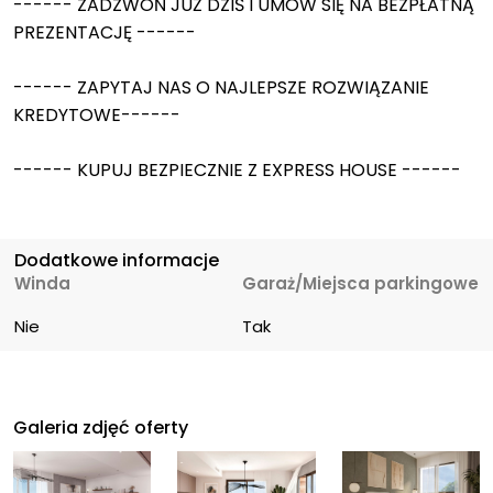
------ ZADZWOŃ JUŻ DZIŚ I UMÓW SIĘ NA BEZPŁATNĄ
PREZENTACJĘ ------
------ ZAPYTAJ NAS O NAJLEPSZE ROZWIĄZANIE
KREDYTOWE------
------ KUPUJ BEZPIECZNIE Z EXPRESS HOUSE ------
Dodatkowe informacje
Winda
Garaż/Miejsca parkingowe
Nie
Tak
Galeria zdjęć oferty