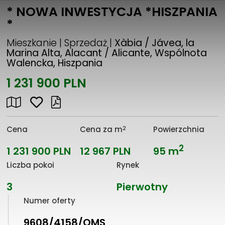
* NOWA INWESTYCJA *HISZPANIA
*
Mieszkanie | Sprzedaż |
Xàbia / Jávea, la
Marina Alta, Alacant / Alicante, Wspólnota
Walencka, Hiszpania
1 231 900 PLN
2
Cena
Cena za m
Powierzchnia
2
1 231 900 PLN
12 967 PLN
95 m
Liczba pokoi
Rynek
3
Pierwotny
Numer oferty
9608/4158/OMS