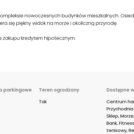
kompleksie nowoczesnych budynków mieszkalnych. Osiedle
iera się piękny widok na morze i okoliczną przyrodę.
ia zakupu kredytem hipotecznym.
a parkingowe
Teren ogrodzony
Dostępne w
Tak
Centrum han
Przychodnia 
Sklep, Morze
Bank, Fitness
tenisowy, R