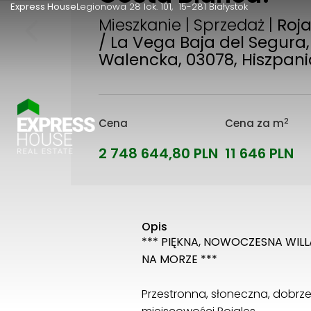
Express House
Legionowa 28 lok. 101
15-281 Białystok
Mieszkanie | Sprzedaż |
Roja
/ La Vega Baja del Segura,
Walencka, 03078, Hiszpan
2
Cena
Cena za m
2 748 644,80 PLN
11 646 PLN
Opis
*** PIĘKNA, NOWOCZESNA WILLA 
NA MORZE ***
Przestronna, słoneczna, dobrz