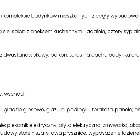
 kompleksie budynków mieszkalnych z cegły wybudowan
ię: salon z aneksem kuchennym i jadalnią, cztery sypialnie,
aż dwustanowiskowy, balkon, taras na dachu budynku or
e, wschód.
 gładzie gipsowe, glazura; podłogi – terakota, panele; o
 piekarnik elektryczny, płyta elektryczna, zmywarka, ok
dowy stałe - szafy, dwa prysznice, wyposażenie łazienek