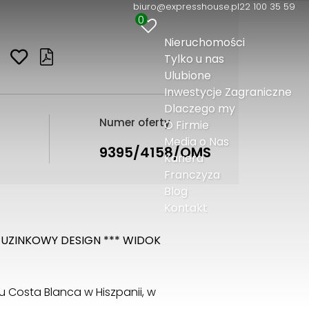
biuro@expresshouse.pl
22 100 35 59
0
Nieruchomości
Tylko u nas
Ulubione
Inwestycje Zagraniczne
Dlaczego my
Numer oferty
O Firmie
Media o Nas
9395/4158/OMS
Kariera
Franczyza
Blog
Kontakt
IETUZINKOWY DESIGN *** WIDOK
 Costa Blanca w Hiszpanii, w