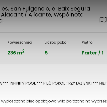
les, San Fulgencio, el Baix Segura
 Alacant / Alicante, Wspólnota
ia
Powierzchnia
Liczba pokoi
Piętro
2
236 m
5
Parter / 1
*** INFINITY POOL *** PIĘĆ POKOI, TRZY ŁAZIENKI *** N
e wyposażona pięciopokojowa willa położona na wybrzeżu