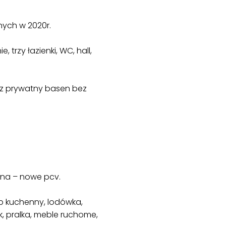
ych w 2020r.
 trzy łazienki, WC, hall,
az prywatny basen bez
kna – nowe pcv.
ap kuchenny, lodówka,
, pralka, meble ruchome,