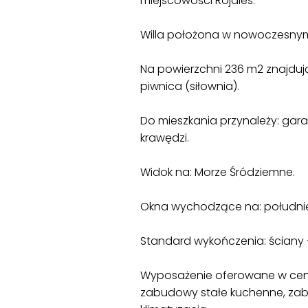
miejscowości Rojales.
Willa położona w nowoczesnym
Na powierzchni 236 m2 znajdują s
piwnica (siłownia).
Do mieszkania przynależy: gar
krawędzi.
Widok na: Morze Śródziemne.
Okna wychodzące na: południ
Standard wykończenia: ściany –
Wyposażenie oferowane w cenie:
zabudowy stałe kuchenne, zabu