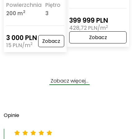
Powierzchnia
Piętro
2
200 m
3
399 999 PLN
2
428,72 PLN/m
3 000 PLN
Zobacz
Zobacz
2
15 PLN/m
Zobacz więcej…
Opinie