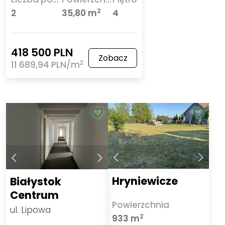
2
2
35,80 m
4
418 500 PLN
Zobacz
2
11 689,94 PLN/m
Hryniewicze
Białystok
Centrum
Powierzchnia
ul. Lipowa
2
933 m