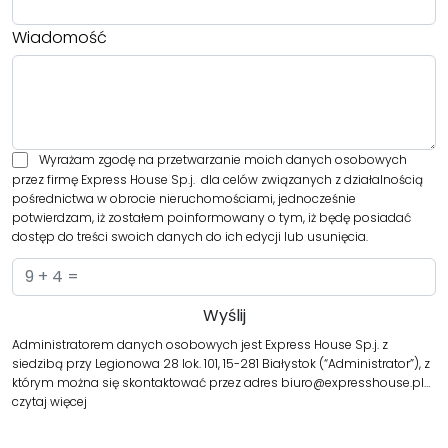
Wiadomość
Wyrażam zgodę na przetwarzanie moich danych osobowych
przez firmę Express House Sp.j. dla celów związanych z działalnością
pośrednictwa w obrocie nieruchomościami, jednocześnie
potwierdzam, iż zostałem poinformowany o tym, iż będę posiadać
dostęp do treści swoich danych do ich edycji lub usunięcia.
Administratorem danych osobowych jest Express House Sp.j. z
siedzibą przy Legionowa 28 lok. 101, 15-281 Białystok (“Administrator”), z
którym można się skontaktować przez adres biuro@expresshouse.pl…
czytaj więcej