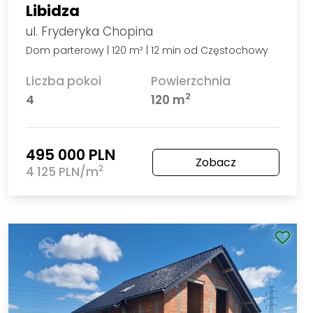
Libidza
ul. Fryderyka Chopina
Dom parterowy | 120 m² | 12 min od Częstochowy
Liczba pokoi
Powierzchnia
2
4
120 m
495 000 PLN
Zobacz
2
4 125 PLN/m