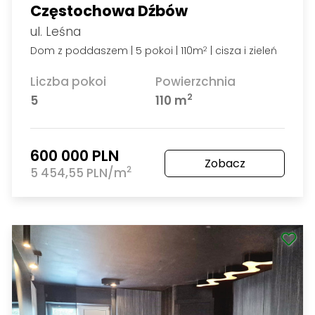
Częstochowa Dźbów
ul. Leśna
Dom z poddaszem | 5 pokoi | 110m
| cisza i zieleń
2
Liczba pokoi
Powierzchnia
2
5
110 m
600 000 PLN
Zobacz
2
5 454,55 PLN/m