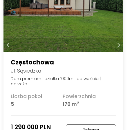
Częstochowa
ul. Sąsiedzka
Dom premium | działka 1000m | do wejścia |
obrzeża
Liczba pokoi
Powierzchnia
2
5
170 m
1 290 000 PLN