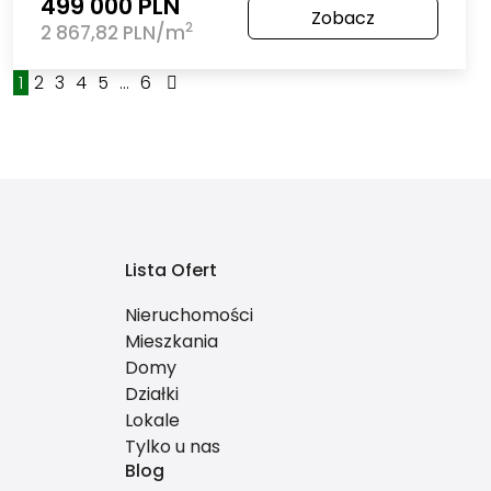
499 000 PLN
Zobacz
2
2 867,82 PLN/m
1
2
3
4
5
...
6
Lista Ofert
Nieruchomości
Mieszkania
Domy
Działki
Lokale
Tylko u nas
Blog