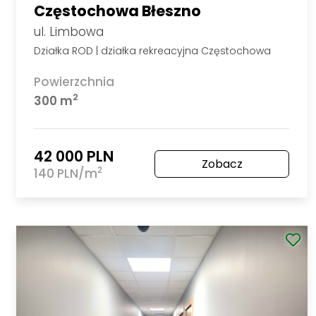
Częstochowa Błeszno
ul. Limbowa
Działka ROD | działka rekreacyjna Częstochowa
Powierzchnia
2
300 m
42 000 PLN
Zobacz
2
140 PLN/m