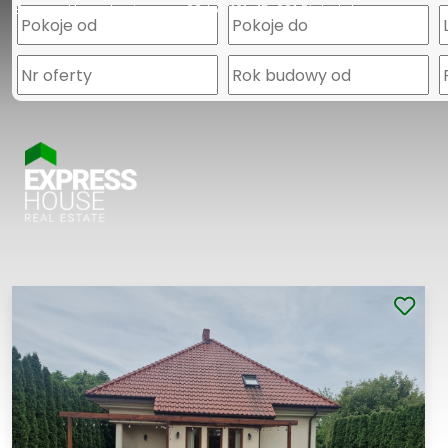
Express House
Legionowa 28 lok. 101
15-281 Białystok