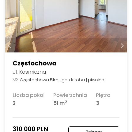
Częstochowa
ul. Kosmiczna
M3 Częstochowa 51m | garderoba | piwnica
Liczba pokoi
Powierzchnia
Piętro
2
2
51 m
3
310 000 PLN