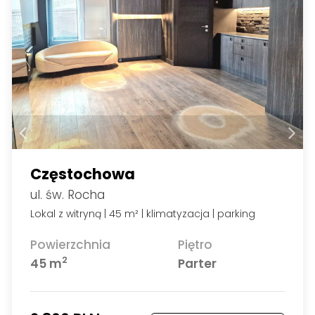
Częstochowa
ul. św. Rocha
Lokal z witryną | 45 m² | klimatyzacja | parking
Powierzchnia
Piętro
2
45 m
Parter