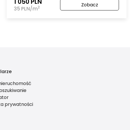
1 050 PLN
Zobacz
2
35 PLN/m
larze
 nieruchomość
oszukiwanie
ator
ka prywatności