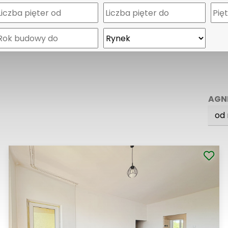
AGN
od