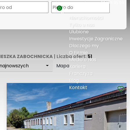
biuro@expresshouse.pl
22 100 35 59
0
Nieruchomości
Tylko u nas
Ulubione
Inwestycje Zagraniczne
Dlaczego my
O Firmie
IESZKA ZABOCHNICKA
| Liczba ofert:
51
Media o Nas
 najnowszych
Mapa
Kariera
Franczyza
Blog
Kontakt