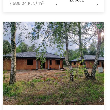
Zobacz
2
7 588,24 PLN/m