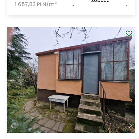
Zobacz
2
1 657,83 PLN/m