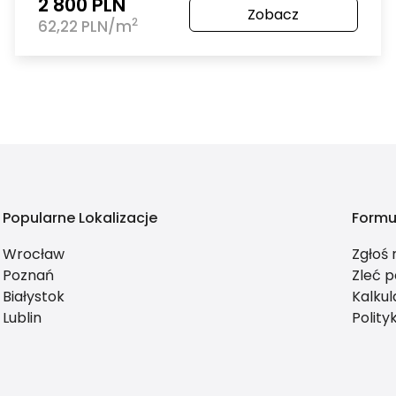
2 800 PLN
Zobacz
2
62,22 PLN/m
Popularne Lokalizacje
Formu
Wrocław
Zgłoś
Poznań
Zleć p
Białystok
Kalkul
Lublin
Polity