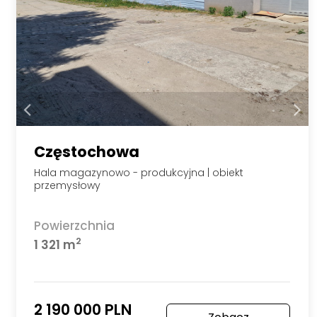
Częstochowa
Hala magazynowo - produkcyjna | obiekt
przemysłowy
Powierzchnia
2
1 321 m
2 190 000 PLN