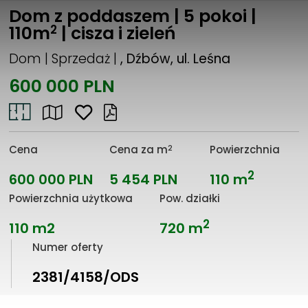
Dom z poddaszem | 5 pokoi |
2
110m
| cisza i zieleń
Dom | Sprzedaż |
, Dźbów, ul. Leśna
600 000 PLN
2
Cena
Cena za m
Powierzchnia
2
600 000 PLN
5 454 PLN
110 m
Powierzchnia użytkowa
Pow. działki
2
110 m2
720 m
Numer oferty
2381/4158/ODS