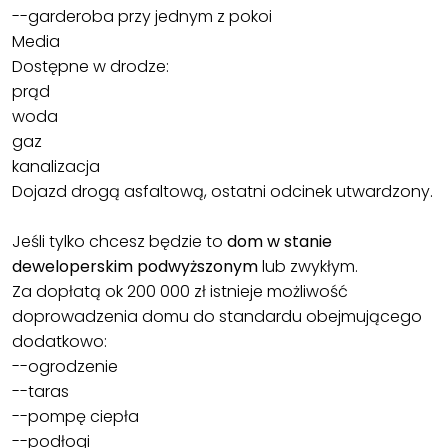
--garderoba przy jednym z pokoi
Media
Dostępne w drodze:
prąd
woda
gaz
kanalizacja
Dojazd drogą asfaltową, ostatni odcinek utwardzony.
Jeśli tylko chcesz będzie to
dom w stanie
deweloperskim podwyższonym
lub zwykłym.
Za dopłatą ok 200 000 zł istnieje możliwość
doprowadzenia domu do standardu obejmującego
dodatkowo:
--ogrodzenie
--taras
--pompę ciepła
--podłogi