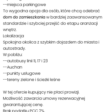
--miejsca parkingowe
To wygodna opcja dla osób, które chcą odebrać
dom do zamieszkania
w bardziej zaawansowanym
standardzie i szybciej przejść do etapu aranżacji
wnętrz.
Lokalizacja
Spokojna okolica z szybkim dojazdem do miasta i
autostrady.
W pobliżu:
--autobusy linii 11, 17 i 23
--Auchan
--punkty usługowe
--tereny zielone i ścieżki leśne
W tej ofercie kupujący nie płaci prowizji.
Możliwość zawarcia umowy rezerwacyjnej
gwarantującej cenę.
Brak podatku PCC 2%.