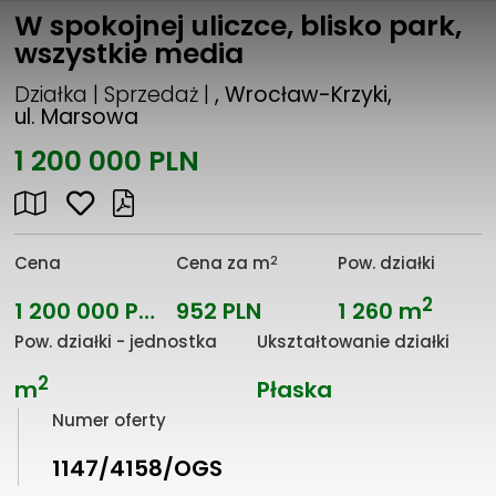
W spokojnej uliczce, blisko park,
wszystkie media
Działka | Sprzedaż |
, Wrocław-Krzyki,
ul. Marsowa
1 200 000 PLN
2
Cena
Cena za m
Pow. działki
2
1 200 000 PLN
952 PLN
1 260 m
Pow. działki - jednostka
Ukształtowanie działki
2
m
Płaska
Numer oferty
1147/4158/OGS