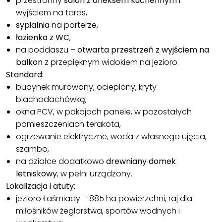
przestronny
salon z aneksem kuchennym
i
wyjściem na taras,
sypialnia
na parterze,
łazienka z WC
,
na poddaszu –
otwarta przestrzeń z wyjściem na
balkon
z przepięknym widokiem na jezioro.
Standard:
budynek murowany, ocieplony, kryty
blachodachówką,
okna PCV, w pokojach panele, w pozostałych
pomieszczeniach terakota,
ogrzewanie elektryczne, woda z własnego ujęcia,
szambo,
na działce dodatkowo
drewniany domek
letniskowy
, w pełni urządzony.
Lokalizacja i atuty:
jezioro Łaśmiady – 885 ha powierzchni, raj dla
miłośników żeglarstwa, sportów wodnych i