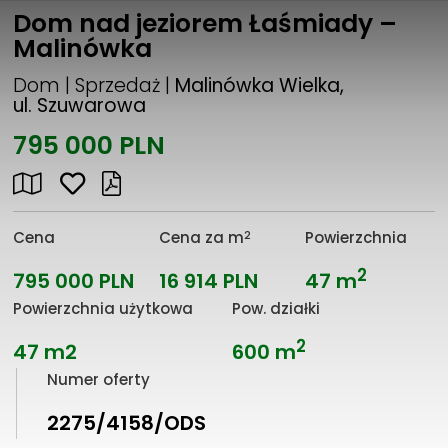
Dom nad jeziorem Łaśmiady –
Malinówka
Dom | Sprzedaż |
Malinówka Wielka,
ul. Szuwarowa
795 000 PLN
2
Cena
Cena za m
Powierzchnia
2
795 000 PLN
16 914 PLN
47 m
Powierzchnia użytkowa
Pow. działki
2
47 m2
600 m
Numer oferty
2275/4158/ODS