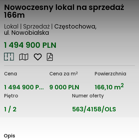
Nowoczesny lokal na sprzedaż
166m
Lokal | Sprzedaż |
Częstochowa,
ul. Nowobialska
1 494 900 PLN
2
Cena
Cena za m
Powierzchnia
2
1 494 900 PLN
9 000 PLN
166,10 m
Piętro
Numer oferty
1 / 2
563/4158/OLS
Opis