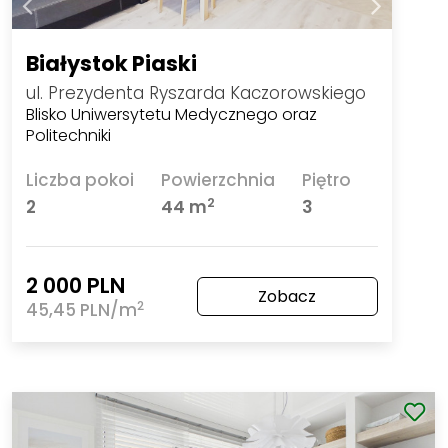
Białystok Piaski
ul. Prezydenta Ryszarda Kaczorowskiego
Blisko Uniwersytetu Medycznego oraz
Politechniki
Liczba pokoi
Powierzchnia
Piętro
2
2
44 m
3
2 000 PLN
Zobacz
2
45,45 PLN/m