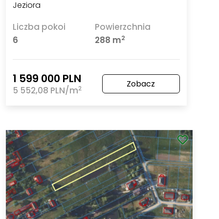
Jeziora
Liczba pokoi
Powierzchnia
2
6
288 m
1 599 000 PLN
Zobacz
2
5 552,08 PLN/m