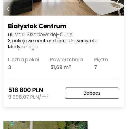
Białystok Centrum
ul. Marii Skłodowskiej-Curie
3 pokojowe centrum blisko Uniwersytetu
Medycznego
Liczba pokoi
Powierzchnia
Piętro
2
3
51,69 m
7
516 800 PLN
Zobacz
2
9 998,07 PLN/m