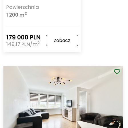
Powierzchnia
2
1 200 m
179 000 PLN
Zobacz
2
149,17 PLN/m