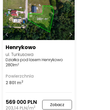
Henrykowo
ul. Turkusowa
Działka pod lasem Henrykowo
2801m
2
Powierzchnia
2
2 801 m
569 000 PLN
Zobacz
2
203,14 PLN/m