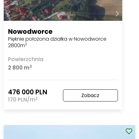
Nowodworce
Pięknie położona działka w Nowodworce
2800m
2
Powierzchnia
2
2 800 m
476 000 PLN
Zobacz
2
170 PLN/m