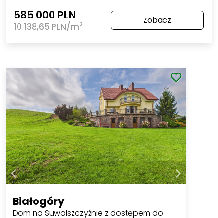
585 000 PLN
Zobacz
2
10 138,65 PLN/m
Białogóry
Dom na Suwalszczyźnie z dostępem do