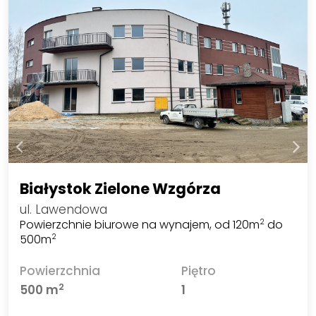
Białystok Zielone Wzgórza
ul. Lawendowa
Powierzchnie biurowe na wynajem, od 120m
do
2
500m
2
Powierzchnia
Piętro
2
500 m
1