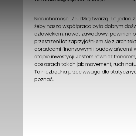
Nieruchomości. Z ludzką twarzą. To jedna z
żeby nasza współpraca była dobrym dośw
człowiekiem, nawet zawodowy, powinien b
przestrzeni lat zaprzyjaźniłem się z archit
doradcami finansowymi i budowlańcami, 
etapie inwestycji. Jestem również trenerem
obszarach takich jak: movement, ruch natur
To niezbędna przeciwwaga dla statycznych
poznać.