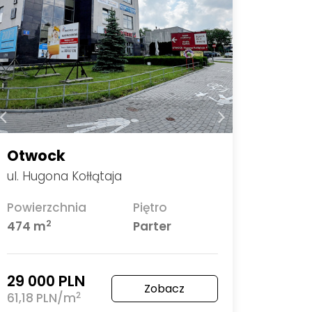
Otwock
ul. Hugona Kołłątaja
Powierzchnia
Piętro
2
474 m
Parter
29 000 PLN
Zobacz
2
61,18 PLN/m