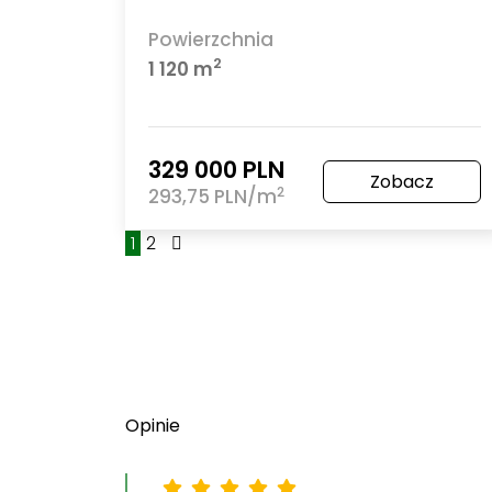
Powierzchnia
2
1 120 m
329 000 PLN
Zobacz
2
293,75 PLN/m
1
2
Opinie