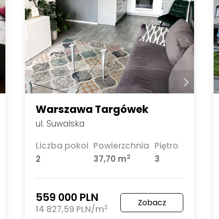
Warszawa Targówek
ul. Suwalska
Liczba pokoi
Powierzchnia
Piętro
2
2
37,70 m
3
559 000 PLN
Zobacz
2
14 827,59 PLN/m