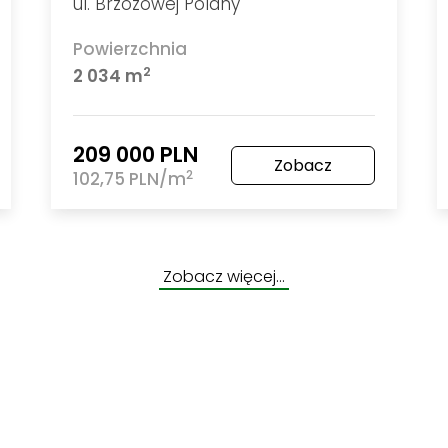
ul. Brzozowej Polany
Powierzchnia
2
2 034 m
209 000 PLN
Zobacz
2
102,75 PLN/m
Zobacz więcej…