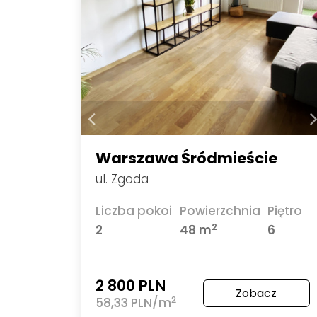
Warszawa Śródmieście
ul. Zgoda
Liczba pokoi
Powierzchnia
Piętro
2
2
48 m
6
2 800 PLN
Zobacz
2
58,33 PLN/m