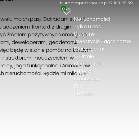
biuro@expresshouse.pl
22 100 35 59
0
Nieruchomości
 wielu moich pasji. Dokładam starań,
Tylko u nas
iadczeniem. Kontakt z drugim
Ulubione
yć źródłem pozytywnych emocji. Na
Inwestycje Zagraniczne
ektami, deweloperami, geodetami,
Dlaczego my
więc będę w stanie pomóc na każdym
O Firmie
, instruktorem i nauczycielem w
Media o Nas
alny, joga funkcjonalna i Animal Flow.
Kariera
 nieruchomości. Będzie mi miło Cię
Franczyza
Blog
Kontakt