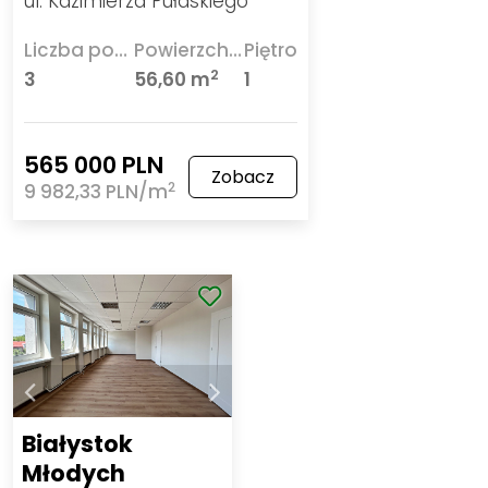
ul. Kazimierza Pułaskiego
Liczba pokoi
Powierzchnia
Piętro
2
3
56,60 m
1
565 000 PLN
Zobacz
2
9 982,33 PLN/m
Białystok
Młodych