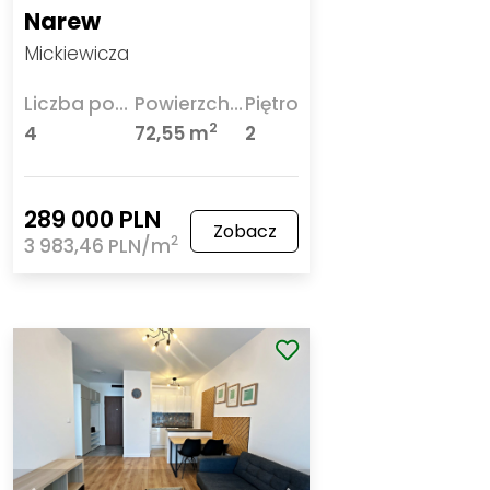
Narew
Mickiewicza
Liczba pokoi
Powierzchnia
Piętro
2
4
72,55 m
2
289 000 PLN
Zobacz
2
3 983,46 PLN/m