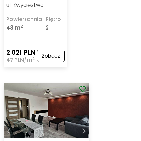
ul. Zwycięstwa
Powierzchnia
Piętro
2
43 m
2
2 021 PLN
Zobacz
2
47 PLN/m