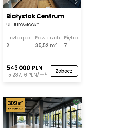
Białystok Centrum
ul. Jurowiecka
Liczba pokoi
Powierzchnia
Piętro
2
2
35,52 m
7
543 000 PLN
Zobacz
2
15 287,16 PLN/m