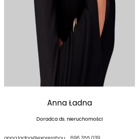
Anna Ładna
Doradca ds. nieruchomości
anna.ladna@expresshouse.pl
696 355 039