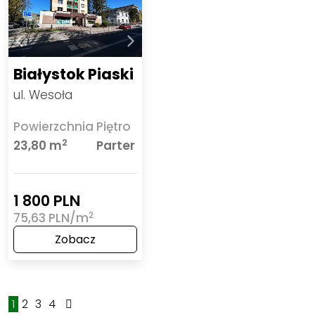
Białystok Piaski
ul. Wesoła
Powierzchnia
Piętro
2
23,80 m
Parter
1 800 PLN
2
75,63 PLN/m
Zobacz
1
2
3
4