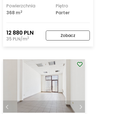
Powierzchnia
Piętro
2
368 m
Parter
12 880 PLN
Zobacz
2
35 PLN/m