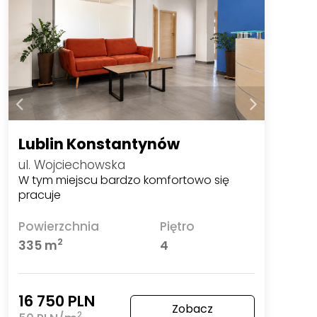
Lublin Konstantynów
ul. Wojciechowska
W tym miejscu bardzo komfortowo się
pracuje
Powierzchnia
Piętro
2
335 m
4
16 750 PLN
Zobacz
2