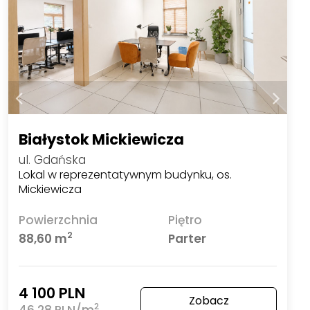
Białystok Mickiewicza
ul. Gdańska
Lokal w reprezentatywnym budynku, os.
Mickiewicza
Powierzchnia
Piętro
2
88,60 m
Parter
4 100 PLN
Zobacz
2
46,28 PLN/m