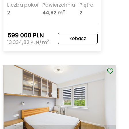
Liczba pokoi
Powierzchnia
Piętro
2
2
44,92 m
2
599 000 PLN
Zobacz
2
13 334,82 PLN/m