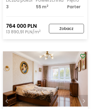
Liczba pokoi
Powierzchnia
Piętro
2
3
55 m
Parter
764 000 PLN
Zobacz
2
13 890,91 PLN/m