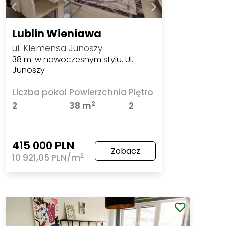
Lublin Wieniawa
ul. Klemensa Junoszy
38 m. w nowoczesnym stylu. Ul.
Junoszy
Liczba pokoi
Powierzchnia
Piętro
2
2
38 m
2
415 000 PLN
Zobacz
2
10 921,05 PLN/m