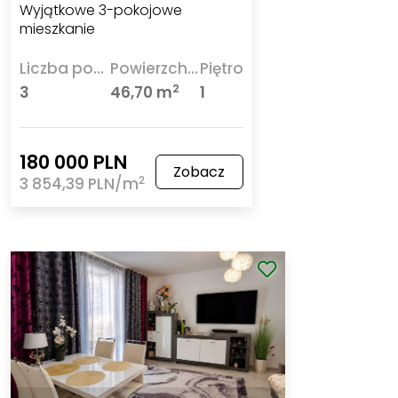
Wyjątkowe 3-pokojowe
mieszkanie
Liczba pokoi
Powierzchnia
Piętro
2
3
46,70 m
1
180 000 PLN
Zobacz
2
3 854,39 PLN/m