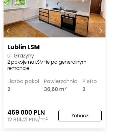
Lublin LSM
ul. Grażyny
2 pokoje na LSM-ie po generalnym
remoncie
Liczba pokoi
Powierzchnia
Piętro
2
2
36,60 m
2
469 000 PLN
Zobacz
2
12 814,21 PLN/m