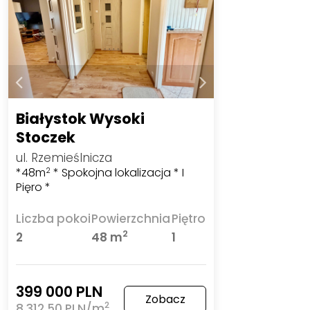
Białystok Wysoki
Stoczek
ul. Rzemieślnicza
*48m
* Spokojna lokalizacja * I
2
Pięro *
Liczba pokoi
Powierzchnia
Piętro
2
2
48 m
1
399 000 PLN
Zobacz
2
8 312,50 PLN/m