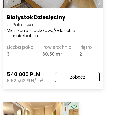
Białystok Dziesięciny
ul. Palmowa
Mieszkanie 3-pokojowe/oddzielna
kuchnia/balkon
Liczba pokoi
Powierzchnia
Piętro
2
3
60,50 m
2
540 000 PLN
Zobacz
2
8 925,62 PLN/m