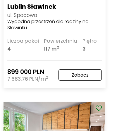
Lublin Sławinek
ul. Spadowa
Wygodna przestrzeń dla rodziny na
Sławinku
Liczba pokoi
Powierzchnia
Piętro
2
4
117 m
3
899 000 PLN
Zobacz
2
7 683,76 PLN/m