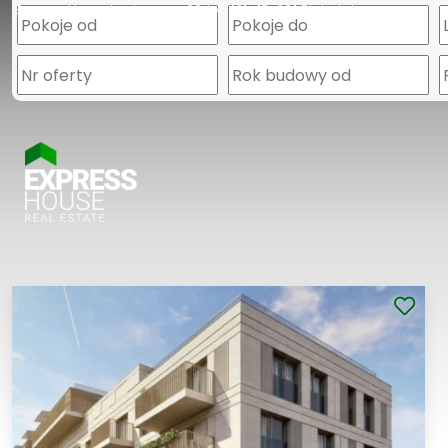
Express House
Legionowa 28 lok. 101
15-281 Białystok