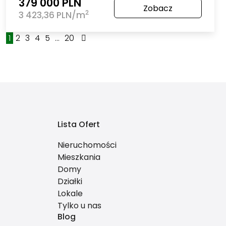
379 000 PLN
Zobacz
2
3 423,36 PLN/m
1
2
3
4
5
...
20
Lista Ofert
Nieruchomości
Mieszkania
Domy
Działki
Lokale
Tylko u nas
Blog