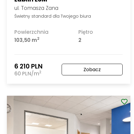
ul. Tomasza Zana
Świetny standard dla Twojego biura
Powierzchnia
Piętro
2
103,50 m
2
6 210 PLN
Zobacz
2
60 PLN/m