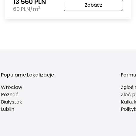
13 560 PLN
Zobacz
2
60 PLN/m
Popularne Lokalizacje
Formu
Wrocław
Zgłoś
Poznań
Zleć p
Białystok
Kalkul
Lublin
Polity