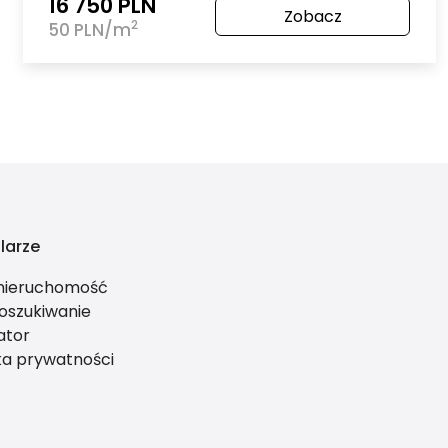
16 750 PLN
Zobacz
2
50 PLN/m
larze
 nieruchomość
oszukiwanie
ator
ka prywatności