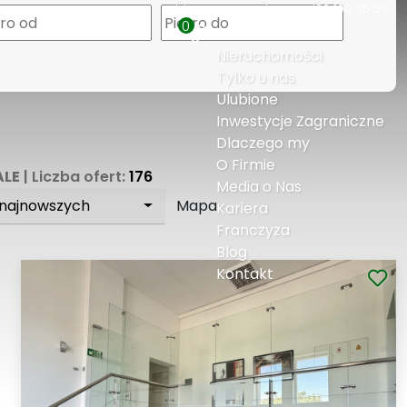
biuro@expresshouse.pl
22 100 35 59
0
Nieruchomości
Tylko u nas
Ulubione
Inwestycje Zagraniczne
Dlaczego my
O Firmie
ALE
| Liczba ofert:
176
Media o Nas
 najnowszych
Mapa
Kariera
Franczyza
Blog
Kontakt