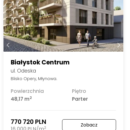
Białystok Centrum
ul. Odeska
Blisko Opery, Młynowa.
Powierzchnia
Piętro
2
48,17 m
Parter
770 720 PLN
Zobacz
2
16 000 PLN/m