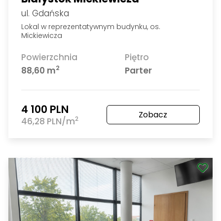
ul. Gdańska
Lokal w reprezentatywnym budynku, os.
Mickiewicza
Powierzchnia
Piętro
2
88,60 m
Parter
4 100 PLN
Zobacz
2
46,28 PLN/m