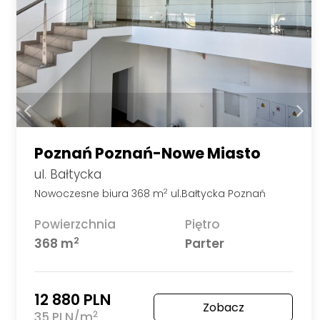
Poznań Poznań-Nowe Miasto
ul. Bałtycka
Nowoczesne biura 368 m
ul.Bałtycka Poznań
2
Powierzchnia
Piętro
2
368 m
Parter
12 880 PLN
Zobacz
2
35 PLN/m