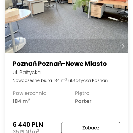
Poznań Poznań-Nowe Miasto
ul. Bałtycka
Nowoczesne biura 184 m
ul.Bałtycka Poznań
2
Powierzchnia
Piętro
2
184 m
Parter
6 440 PLN
Zobacz
2
35 PLN/m