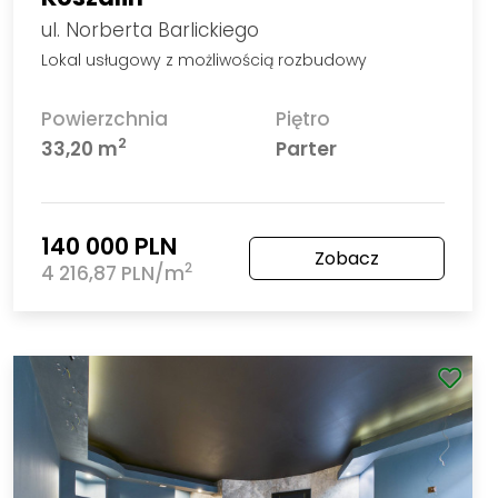
ul. Norberta Barlickiego
Lokal usługowy z możliwością rozbudowy
Powierzchnia
Piętro
2
33,20 m
Parter
140 000 PLN
Zobacz
2
4 216,87 PLN/m