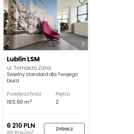
Lublin LSM
ul. Tomasza Zana
Świetny standard dla Twojego
biura
Powierzchnia
Piętro
2
103,50 m
2
6 210 PLN
Zobacz
2
60 PLN/m