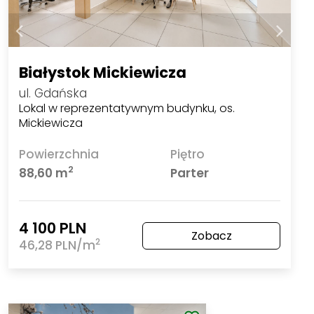
Białystok Mickiewicza
ul. Gdańska
Lokal w reprezentatywnym budynku, os.
Mickiewicza
Powierzchnia
Piętro
2
88,60 m
Parter
4 100 PLN
Zobacz
2
46,28 PLN/m