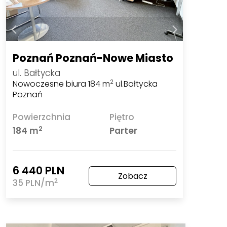
Poznań Poznań-Nowe Miasto
ul. Bałtycka
Nowoczesne biura 184 m
ul.Bałtycka
2
Poznań
Powierzchnia
Piętro
2
184 m
Parter
6 440 PLN
Zobacz
2
35 PLN/m