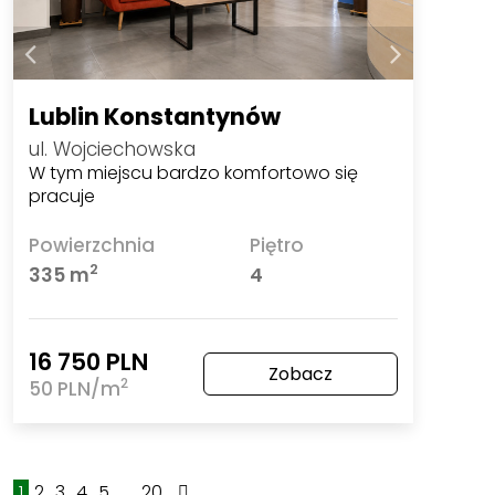
Lublin Konstantynów
ul. Wojciechowska
W tym miejscu bardzo komfortowo się
pracuje
Powierzchnia
Piętro
2
335 m
4
16 750 PLN
Zobacz
2
50 PLN/m
1
2
3
4
5
...
20