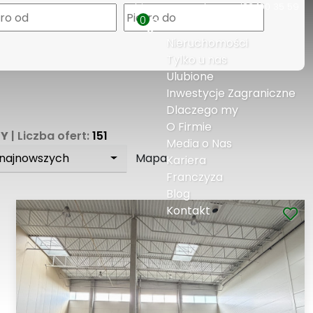
biuro@expresshouse.pl
22 100 35 59
0
Nieruchomości
Tylko u nas
Ulubione
Inwestycje Zagraniczne
Dlaczego my
O Firmie
Y
| Liczba ofert:
151
Media o Nas
 najnowszych
Mapa
Kariera
Franczyza
Blog
Kontakt