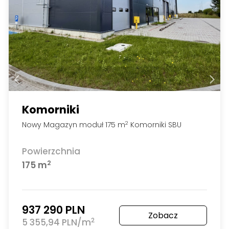
Komorniki
Nowy Magazyn moduł 175 m
Komorniki SBU
2
Powierzchnia
2
175 m
937 290 PLN
Zobacz
2
5 355,94 PLN/m