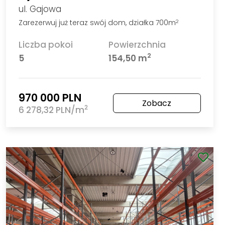
ul. Gajowa
Zarezerwuj już teraz swój dom, działka 700m
2
Liczba pokoi
Powierzchnia
2
5
154,50 m
970 000 PLN
Zobacz
2
6 278,32 PLN/m