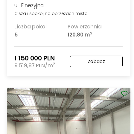
ul. Finezyjna
Cisza i spokój na obrzeżach mista
Liczba pokoi
Powierzchnia
2
5
120,80 m
1 150 000 PLN
Zobacz
2
9 519,87 PLN/m