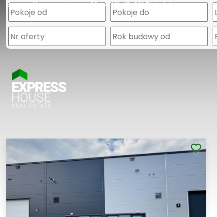
Express House
Legionowa 28 lok. 101
15-281 Białystok