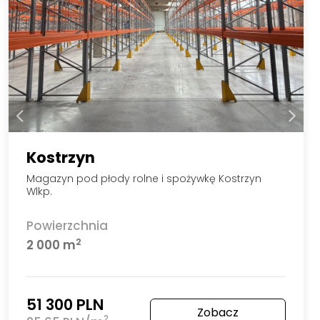
Kostrzyn
Magazyn pod płody rolne i spożywkę Kostrzyn
Wlkp.
Powierzchnia
2
2 000 m
51 300 PLN
Zobacz
2