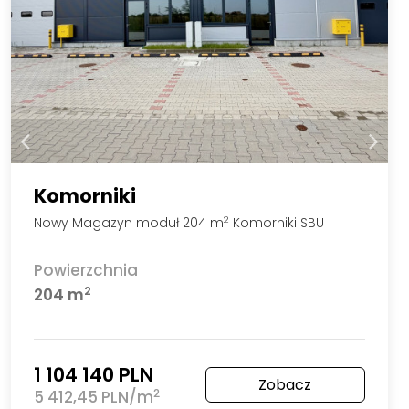
Komorniki
Nowy Magazyn moduł 204 m
Komorniki SBU
2
Powierzchnia
2
204 m
1 104 140 PLN
Zobacz
2
5 412,45 PLN/m