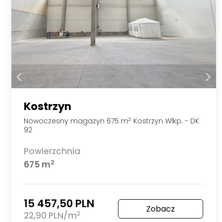
Kostrzyn
Nowoczesny magazyn 675 m
Kostrzyn Wlkp. - DK
2
92
Powierzchnia
2
675 m
15 457,50 PLN
Zobacz
2
22,90 PLN/m