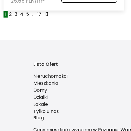
25,65 PLN/m
1
2
3
4
5
...
17
Lista Ofert
Nieruchomości
Mieszkania
Domy
Działki
Lokale
Tylko u nas
Blog
Ceny mieszkań i wynajmu w Poznaniu, Warsz