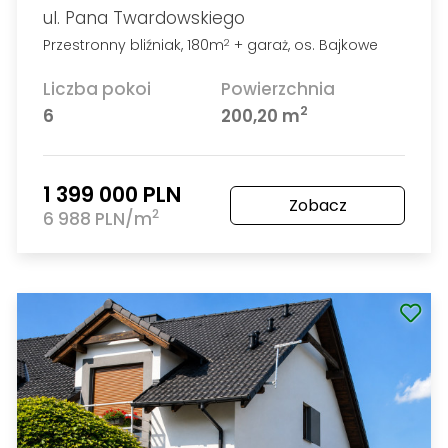
ul. Pana Twardowskiego
Przestronny bliźniak, 180m
+ garaż, os. Bajkowe
2
Liczba pokoi
Powierzchnia
2
6
200,20 m
1 399 000 PLN
Zobacz
2
6 988 PLN/m