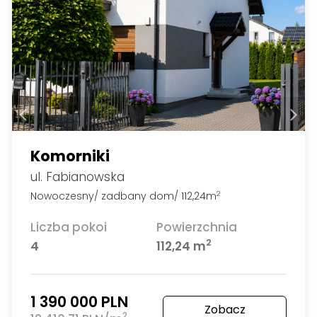
Komorniki
ul. Fabianowska
Nowoczesny/ zadbany dom/ 112,24m
2
Liczba pokoi
Powierzchnia
2
4
112,24 m
1 390 000 PLN
Zobacz
2