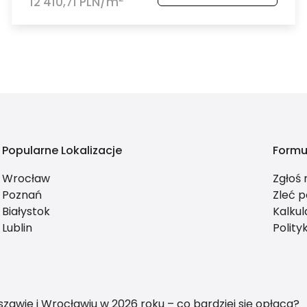
12 410,71 PLN/m
Popularne Lokalizacje
Formu
Wrocław
Zgłoś
Poznań
Zleć p
Białystok
Kalkul
Lublin
Polity
awie i Wrocławiu w 2026 roku – co bardziej się opłaca?