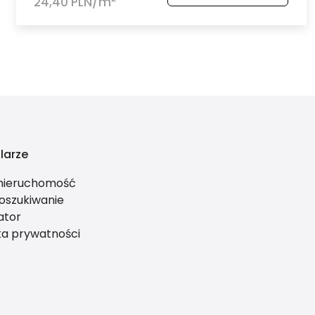
24,40 PLN/m
larze
 nieruchomość
oszukiwanie
ator
ka prywatności