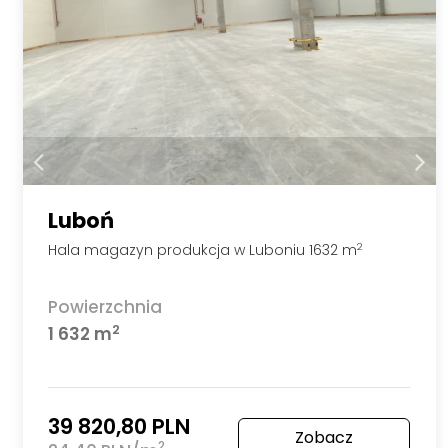
Luboń
Hala magazyn produkcja w Luboniu 1632 m
2
Powierzchnia
2
1 632 m
39 820,80 PLN
Zobacz
2