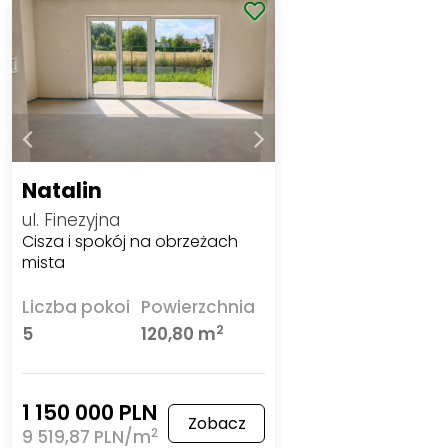
Natalin
ul. Finezyjna
Cisza i spokój na obrzeżach
mista
Liczba pokoi
Powierzchnia
2
5
120,80 m
1 150 000 PLN
Zobacz
2
9 519,87 PLN/m