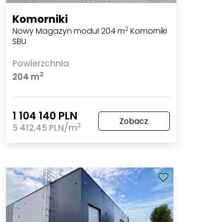
Komorniki
Nowy Magazyn moduł 204 m
Komorniki
2
SBU
Powierzchnia
2
204 m
1 104 140 PLN
Zobacz
2
5 412,45 PLN/m