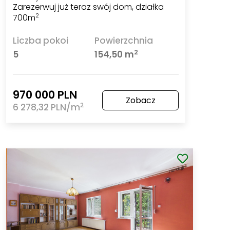
Zarezerwuj już teraz swój dom, działka
700m
2
Liczba pokoi
Powierzchnia
2
5
154,50 m
970 000 PLN
Zobacz
2
6 278,32 PLN/m