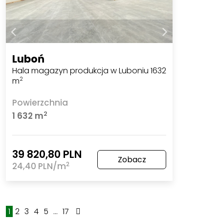
Luboń
Hala magazyn produkcja w Luboniu 1632
m
2
Powierzchnia
2
1 632 m
39 820,80 PLN
Zobacz
2
24,40 PLN/m
1
2
3
4
5
...
17