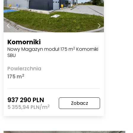
Komorniki
Nowy Magazyn moduł 175 m
Komorniki
2
SBU
Powierzchnia
2
175 m
937 290 PLN
Zobacz
2
5 355,94 PLN/m