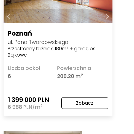
Poznań
ul. Pana Twardowskiego
Przestronny bliźniak, 180m
+ garaż, os.
2
Bajkowe
Liczba pokoi
Powierzchnia
2
6
200,20 m
1 399 000 PLN
Zobacz
2
6 988 PLN/m