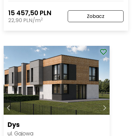
15 457,50 PLN
Zobacz
2
22,90 PLN/m
Dys
ul. Gajowa