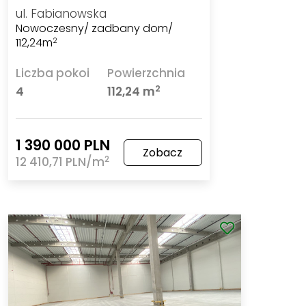
ul. Fabianowska
Nowoczesny/ zadbany dom/
112,24m
2
Liczba pokoi
Powierzchnia
2
4
112,24 m
1 390 000 PLN
Zobacz
2
12 410,71 PLN/m