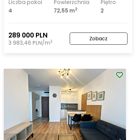
Liczba pokoi
Powierzchnia
Piętro
2
4
72,55 m
2
289 000 PLN
Zobacz
2
3 983,46 PLN/m