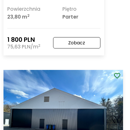
Powierzchnia
Piętro
2
23,80 m
Parter
1 800 PLN
Zobacz
2
75,63 PLN/m