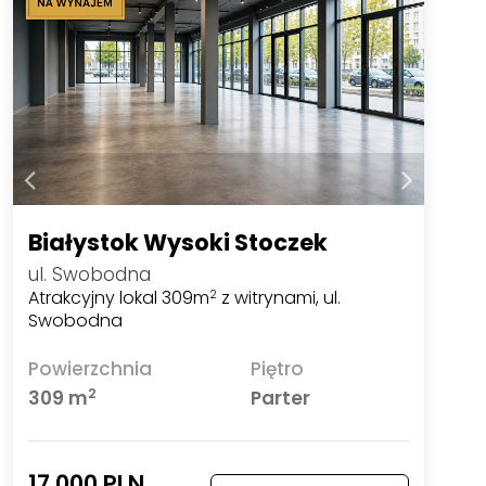
Białystok Wysoki Stoczek
ul. Swobodna
Atrakcyjny lokal 309m
z witrynami, ul.
2
Swobodna
Powierzchnia
Piętro
2
309 m
Parter
17 000 PLN