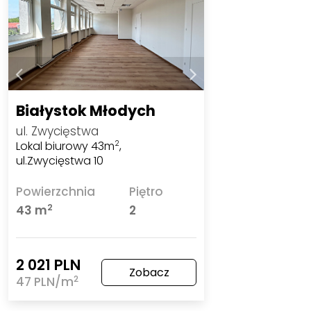
Białystok Młodych
ul. Zwycięstwa
Lokal biurowy 43m
,
2
ul.Zwycięstwa 10
Powierzchnia
Piętro
2
43 m
2
2 021 PLN
Zobacz
2
47 PLN/m