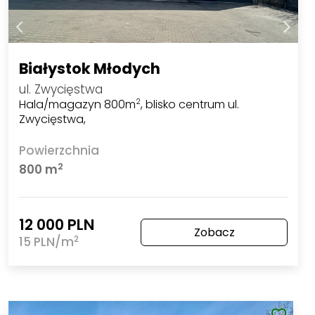
Białystok Młodych
ul. Zwycięstwa
Hala/magazyn 800m
, blisko centrum ul.
2
Zwycięstwa,
Powierzchnia
2
800 m
12 000 PLN
Zobacz
2
15 PLN/m