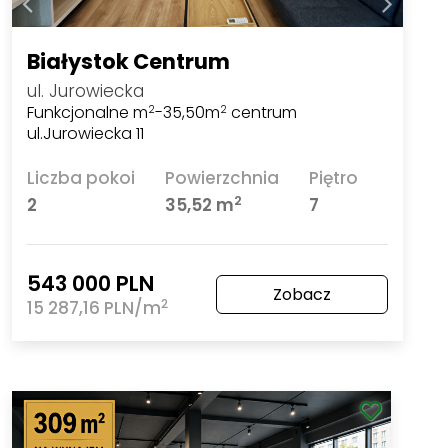
Białystok Centrum
ul. Jurowiecka
Funkcjonalne m
-35,50m
centrum
2
2
ul.Jurowiecka 11
Liczba pokoi
Powierzchnia
Piętro
2
2
35,52 m
7
543 000 PLN
Zobacz
2
15 287,16 PLN/m