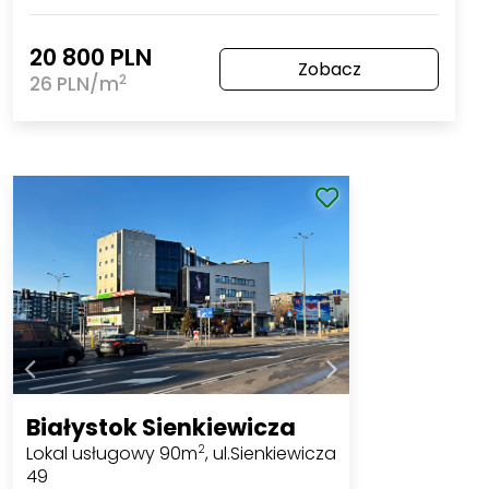
20 800 PLN
Zobacz
2
26 PLN/m
Białystok Sienkiewicza
Lokal usługowy 90m
, ul.Sienkiewicza
2
49