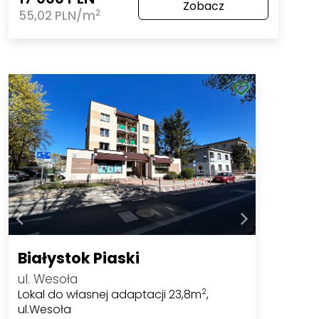
Zobacz
2
55,02 PLN/m
Białystok Piaski
ul. Wesoła
Lokal do własnej adaptacji 23,8m
,
2
ul.Wesoła