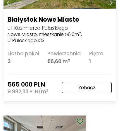
Białystok Nowe Miasto
ul. Kazimierza Pułaskiego
Nowe Miasto, mieszkanie 56,6m
,
2
ul.Pułaskiego 133
Liczba pokoi
Powierzchnia
Piętro
2
3
56,60 m
1
565 000 PLN
Zobacz
2
9 982,33 PLN/m