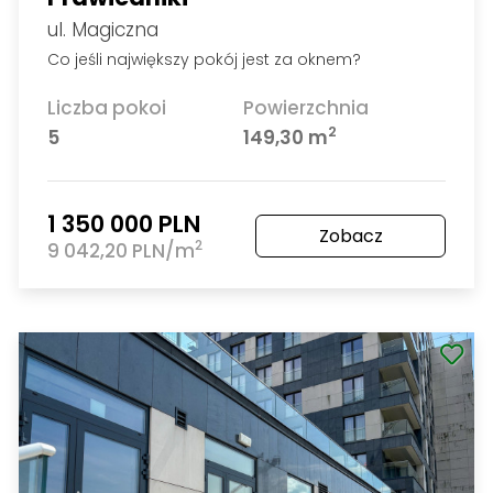
ul. Magiczna
Co jeśli największy pokój jest za oknem?
Liczba pokoi
Powierzchnia
2
5
149,30 m
1 350 000 PLN
Zobacz
2
9 042,20 PLN/m