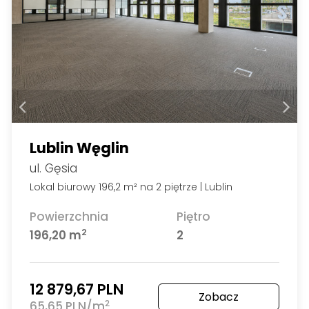
Lublin Węglin
ul. Gęsia
Lokal biurowy 196,2 m² na 2 piętrze | Lublin
Powierzchnia
Piętro
2
196,20 m
2
12 879,67 PLN
Zobacz
2
65,65 PLN/m