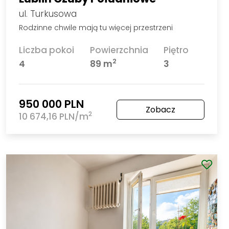
ul. Turkusowa
Rodzinne chwile mają tu więcej przestrzeni
Liczba pokoi
Powierzchnia
Piętro
2
4
89 m
3
950 000 PLN
Zobacz
2
10 674,16 PLN/m