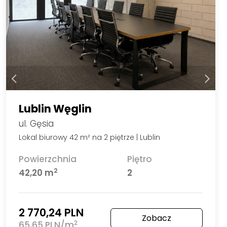
Lublin Węglin
ul. Gęsia
Lokal biurowy 42 m² na 2 piętrze | Lublin
Powierzchnia
Piętro
2
42,20 m
2
2 770,24 PLN
Zobacz
2
65,65 PLN/m