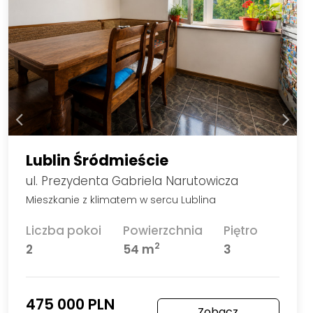
Lublin Śródmieście
ul. Prezydenta Gabriela Narutowicza
Mieszkanie z klimatem w sercu Lublina
Liczba pokoi
Powierzchnia
Piętro
2
2
54 m
3
475 000 PLN
Zobacz