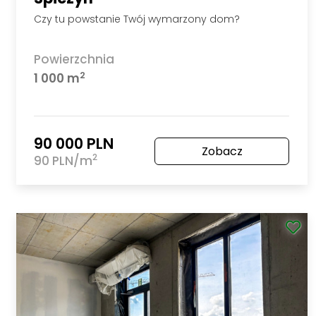
Czy tu powstanie Twój wymarzony dom?
Powierzchnia
2
1 000 m
90 000 PLN
Zobacz
2
90 PLN/m