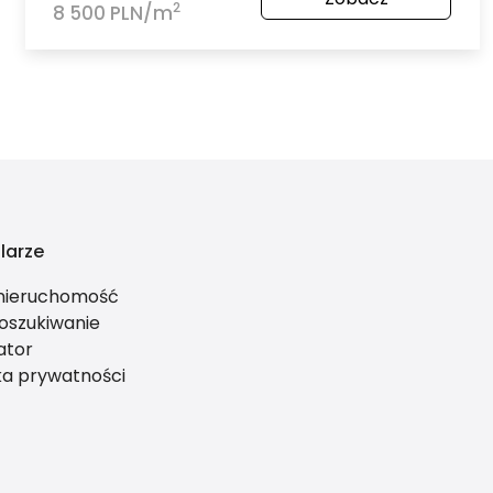
2
8 500 PLN/m
larze
 nieruchomość
oszukiwanie
ator
ka prywatności