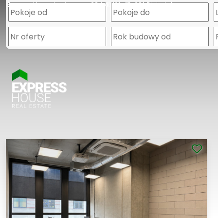
Express House
Legionowa 28 lok. 101
15-281 Białystok