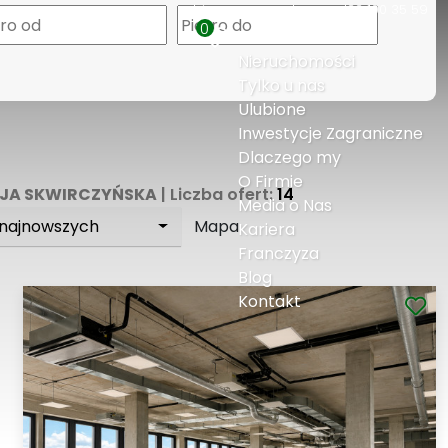
biuro@expresshouse.pl
22 100 35 59
0
Nieruchomości
Tylko u nas
Ulubione
Inwestycje Zagraniczne
Dlaczego my
O Firmie
CJA SKWIRCZYŃSKA
| Liczba ofert:
14
Media o Nas
 najnowszych
Mapa
Kariera
Franczyza
Blog
Kontakt