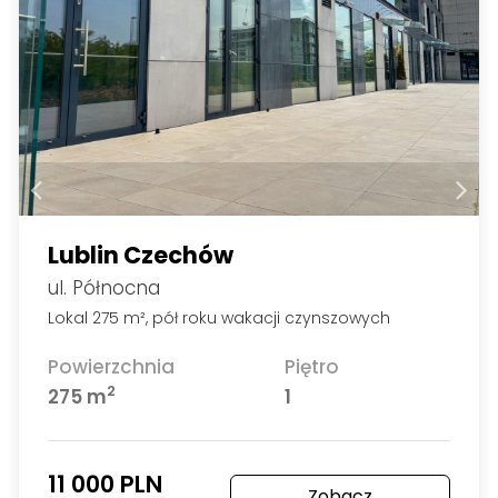
Lublin Czechów
ul. Północna
Lokal 275 m², pół roku wakacji czynszowych
Powierzchnia
Piętro
2
275 m
1
11 000 PLN
Zobacz