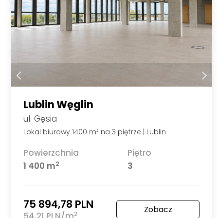
Lublin Węglin
ul. Gęsia
Lokal biurowy 1400 m² na 3 piętrze | Lublin
Powierzchnia
Piętro
2
1 400 m
3
75 894,78 PLN
Zobacz
2
54,21 PLN/m