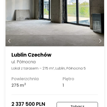
Lublin Czechów
ul. Północna
Lokal z tarasem – 275 m², Lublin, Północna 5
Powierzchnia
Piętro
2
275 m
1
2 337 500 PLN
Zobacz