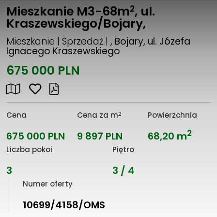
2
Mieszkanie M3-68m
, ul.
Kraszewskiego/Bojary,
Mieszkanie | Sprzedaż |
, Bojary, ul. Józefa
Ignacego Kraszewskiego
675 000 PLN
2
Cena
Cena za m
Powierzchnia
2
675 000 PLN
9 897 PLN
68,20 m
Liczba pokoi
Piętro
3
3 / 4
Numer oferty
10699/4158/OMS