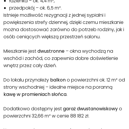
łazienka – ok. 4,4 m²,
przedpokój – ok. 6,5 m².
Istnieje możliwość rezygnacji z jednej sypialni i
powiększenia strefy dziennej, dzięki czemu mieszkanie
można dostosować zarówno do potrzeb rodziny, jak i
osób ceniących większą przestrzeń salonu.
Mieszkanie jest
dwustronne
– okna wychodzą na
wschód i zachód, co zapewnia dobre doświetlenie
wnętrz przez cały dzień.
Do lokalu przynależy
balkon
o powierzchni ok. 12 m² od
strony wschodniej – idealne miejsce na poranną
kawę w promieniach słońca
.
Dodatkowo dostępny jest
garaż dwustanowiskowy
o
powierzchni 32,66 m² w cenie 88 182 zł.