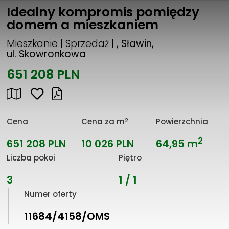
Idealny kompromis pomiędzy
domem a mieszkaniem
Mieszkanie | Sprzedaż |
, Sławin,
ul. Skowronkowa
651 208 PLN
2
Cena
Cena za m
Powierzchnia
2
651 208 PLN
10 026 PLN
64,95 m
Liczba pokoi
Piętro
3
1 / 1
Numer oferty
11684/4158/OMS