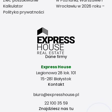
Zleć poszukiwanie
w Poznaniu, Warszawie i
Kalkulator
Wrocławiu w 2026 roku –
Polityka prywatności
co bardziej się opłaca?
Dane firmy
Express House
Legionowa 28 lok. 101
15-281 Białystok
Kontakt
biuro@expresshouse.pl
22 100 35 59
Znajdziesz nas tu