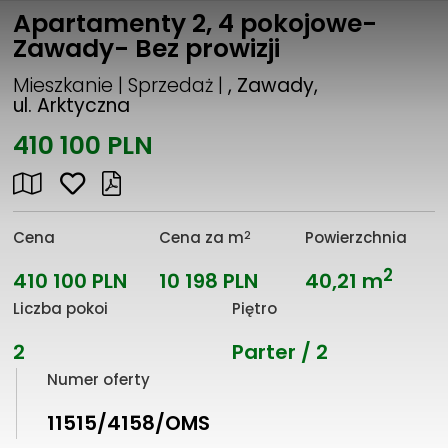
Apartamenty 2, 4 pokojowe-
Zawady- Bez prowizji
Mieszkanie | Sprzedaż |
, Zawady,
ul. Arktyczna
410 100 PLN
2
Cena
Cena za m
Powierzchnia
2
410 100 PLN
10 198 PLN
40,21 m
Liczba pokoi
Piętro
2
Parter / 2
Numer oferty
11515/4158/OMS