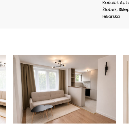
Kościół, Apt
Żłobek, Skle
lekarska