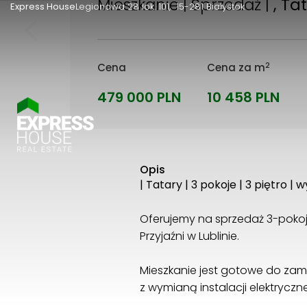
Mieszkanie | Sprzedaż |
, Ta
Express House
Legionowa 28 lok. 101
15-281 Białystok
2
Cena
Cena za m
479 000 PLN
10 458 PLN
Opis
| Tatary | 3 pokoje | 3 piętro 
Oferujemy na sprzedaż 3-pokojo
Przyjaźni w Lublinie.
Mieszkanie jest gotowe do zam
z wymianą instalacji elektryczne