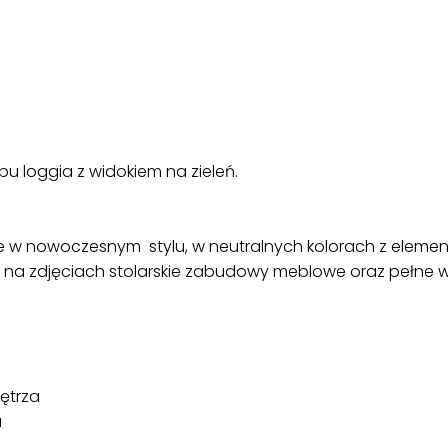
pu loggia z widokiem na zieleń.
e w nowoczesnym stylu, w neutralnych kolorach z eleme
a zdjęciach stolarskie zabudowy meblowe oraz pełne wyp
ętrza
a