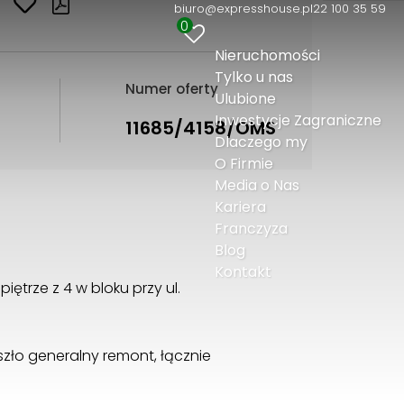
biuro@expresshouse.pl
22 100 35 59
0
Nieruchomości
Tylko u nas
Numer oferty
Ulubione
Inwestycje Zagraniczne
11685/4158/OMS
Dlaczego my
O Firmie
Media o Nas
Kariera
Franczyza
Blog
Kontakt
trze z 4 w bloku przy ul.
zło generalny remont, łącznie