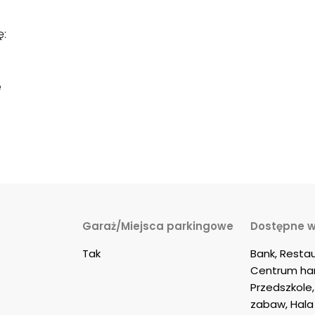
ę:
e
Garaż/Miejsca parkingowe
Dostępne w
Tak
Bank, Restau
Centrum han
Przedszkole, 
zabaw, Hala