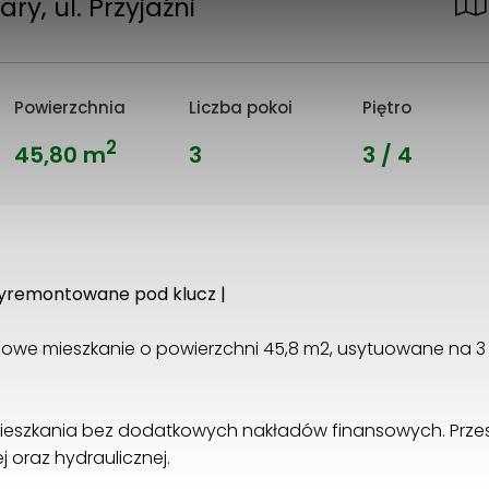
tary, ul. Przyjaźni
Powierzchnia
Liczba pokoi
Piętro
2
45,80 m
3
3 / 4
| wyremontowane pod klucz |
we mieszkanie o powierzchni 45,8 m2, usytuowane na 3 pię
ieszkania bez dodatkowych nakładów finansowych. Przes
j oraz hydraulicznej.