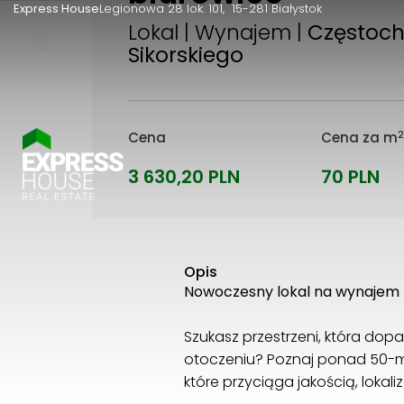
Express House
Legionowa 28 lok. 101
15-281 Białystok
Lokal | Wynajem |
Częstoch
Sikorskiego
Cena
Cena za m
3 630,20 PLN
70 PLN
Opis
Nowoczesny lokal na wynajem /
Szukasz przestrzeni, która dopas
otoczeniu? Poznaj ponad 50-
które przyciąga jakością, lokali