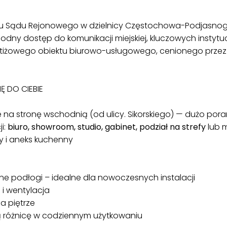
 Sądu Rejonowego w dzielnicy Częstochowa-Podjasnogór
dny dostęp do komunikacji miejskiej, kluczowych instytucji 
prestiżowego obiektu biurowo-usługowego, cenionego prze
Ę DO CIEBIE
a stronę wschodnią (od ulicy. Sikorskiego) — dużo por
i:
biuro, showroom, studio, gabinet, podział na strefy
lub m
ty i aneks kuchenny
ne podłogi – idealne dla nowoczesnych instalacji
i wentylacja
a piętrze
ią różnicę w codziennym użytkowaniu