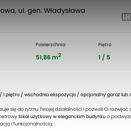
owa, ul. gen. Władysława
2
Powierzchnia
Piętro
2
51,86 m
1 / 5
 I piętro / wschodnia ekspozycja / opcjonalny garaż lub
uje się do rytmu Twojej działalności i pozwoli Ci rozwijać
metrowy
lokal użytkowy w eleganckim budynku
o podwyżs
zacją i funkcjonalnością.