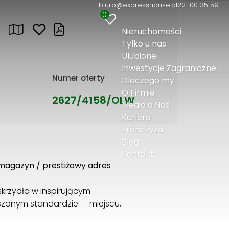
biuro@expresshouse.pl
22 100 35 59
0
Nieruchomości
Tylko u nas
Ulubione
Inwestycje Zagraniczne
Numer oferty
Dlaczego my
O Firmie
2627/4158/OLW
Media o Nas
Kariera
Franczyza
Blog
Kontakt
 magazyn / prestiżowy adres
 skrzydła w inspirującym
zonym standardzie — miejscu,