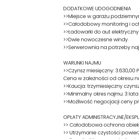
DODATKOWE UDOGODNIENIA
>>Miejsce w garażu podziemny
>>Całodobowy monitoring i o
>>Ładowarki do aut elektryczn
>>Dwie nowoczesne windy
>>Serwerownia na potrzeby n
WARUNKI NAJMU
>>Czynsz miesięczny: 3.630,00 P
Cena w zależności od okresu najmu
>>Kaucja: trzymiesięczny czyns
>>Minimalny okres najmu: 3 lata
>>Możliwość negocjacji ceny p
OPŁATY ADMINISTRACYJNE/EKSPL
>> Całodobowa ochrona obiekt
>> Utrzymanie czystości powie