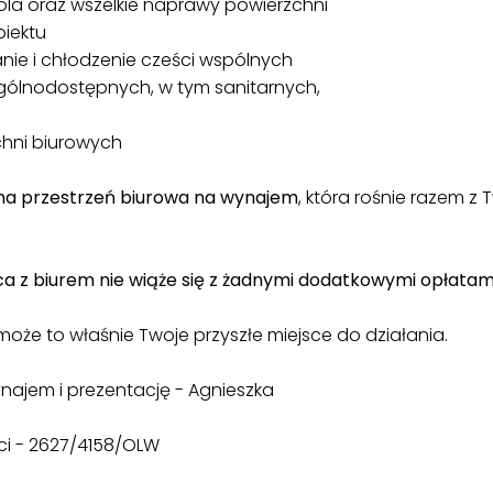
rola oraz wszelkie naprawy powierzchni
iektu
anie i chłodzenie cześci wspólnych
ólnodostępnych, w tym sanitarnych,
hni biurowych
na przestrzeń biurowa na wynajem
, która rośnie razem z
a z biurem nie wiąże się z żadnymi dodatkowymi opłatam
oże to właśnie Twoje przyszłe miejsce do działania.
najem i prezentację - Agnieszka
ci - 2627/4158/OLW