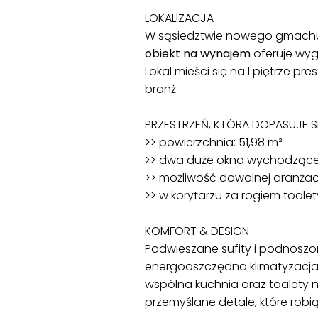
LOKALIZACJA
W sąsiedztwie nowego gmachu
obiekt na wynajem
oferuje wygo
Lokal mieści się na I piętrze 
branż.
PRZESTRZEŃ, KTÓRA DOPASUJE SI
>> powierzchnia: 51,98 m²
>> dwa duże okna wychodzące n
>> możliwość dowolnej aranżacj
>> w korytarzu za rogiem toale
KOMFORT & DESIGN
Podwieszane sufity i podnoszo
energooszczędna klimatyzacja 
wspólna kuchnia oraz toalety n
przemyślane detale, które rob