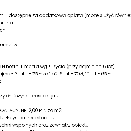
m – dostępne za dodatkową opłatą (może służyć równie
chrona
ych
ajemców
LN netto + media wg zużycia (przy najmie na 6 lat)
 - 3 lata - 75zł za 1m2, 6 lat - 70zł, 10 lat - 65zł
z
rzy dłuższym okresie najmu
OATACYJNE 12,00 PLN za m2:
u + system monitoringu
rzchni wspólnych oraz zewnątrz obiektu