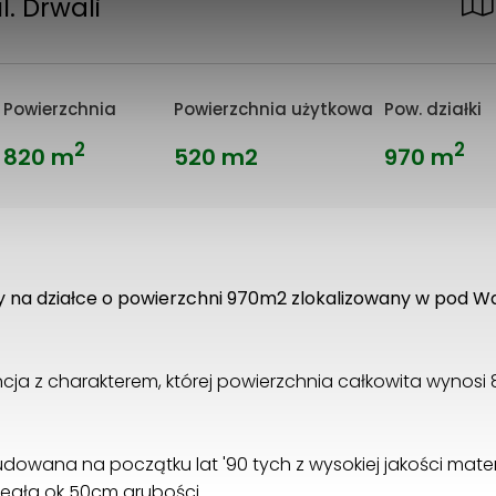
l. Drwali
Powierzchnia
Powierzchnia użytkowa
Pow. działki
2
2
820 m
520 m2
970 m
 na działce o powierzchni 970m2 zlokalizowany w pod
cja z charakterem, której powierzchnia całkowita wynosi
owana na początku lat '90 tych z wysokiej jakości mater
egła ok 50cm grubości.