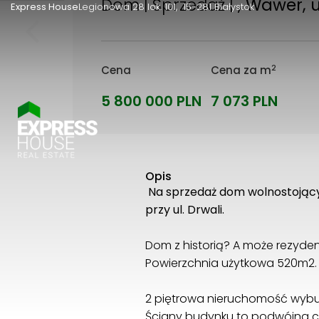
Dom | Sprzedaż |
, Wawer, u
Express House
Legionowa 28 lok. 101
15-281 Białystok
2
Cena
Cena za m
5 800 000 PLN
7 073 PLN
Opis
Na sprzedaż dom wolnostojący
przy ul. Drwali.
Dom z historią? A może rezyden
Powierzchnia użytkowa 520m2.
2 piętrowa nieruchomość wybud
Ściany budynku to podwójna c