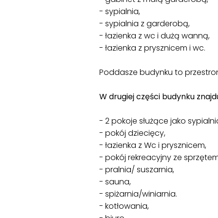
- sypialnia,
- sypialnia z garderobą,
- łazienka z wc i dużą wanną,
- łazienka z prysznicem i wc.
Poddasze budynku to przestronn
W drugiej części budynku znajdu
- 2 pokoje służące jako sypialn
- pokój dziecięcy,
- łazienka z Wc i prysznicem,
- pokój rekreacyjny ze sprzęt
- pralnia/ suszarnia,
- sauna,
- spiżarnia/winiarnia.
- kotłowania,