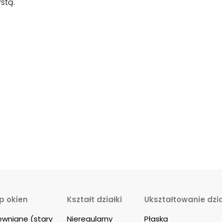
stą.
p okien
Kształt działki
Ukształtowanie dzia
ewniane (stary 
Nieregularny
Płaska