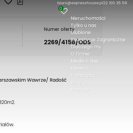
biuro@expresshouse.pl
22 100 35 59
0
Nieruchomości
Tylko u nas
Numer oferty
Ulubione
Inwestycje Zagraniczne
2269/4158/ODS
Dlaczego my
O Firmie
Media o Nas
Kariera
Franczyza
 Warszawskim Wawrze/ Radość
Blog
Kontakt
 820m2.
iałów.