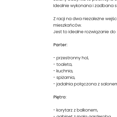
Idealnie wykonana i zadbana st
Z racji na dwa niezależne wej
mieszkańców.
Jest to idealne rozwiązanie d
Parter:
- przestronny hol,
- toaleta,
- kuchnia,
- spiżarnia,
- jadalnia połączona z salonem
Piętro:
- korytarz z balkonem,
- gabinet z małą garderobą,