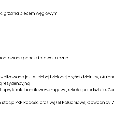
ść grzania piecem węglowym.
montowane panele fotowoltaiczne.
lizowana jest w cichej i zielonej części dzielnicy, otul
 rezydencyjną.
 sklepy, lokale handlowo-usługowe, szkoła, przedszkole, 
e się stacja PKP Radość oraz węzeł Południowej Obwodnicy