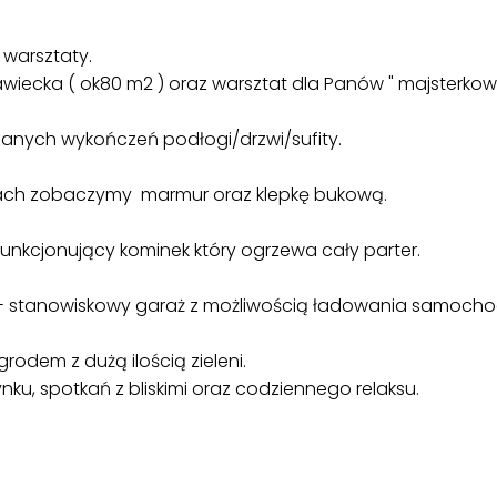
warsztaty.
wiecka ( ok80 m2 ) oraz warsztat dla Panów " majsterkow
anych wykończeń podłogi/drzwi/sufity.
gach zobaczymy marmur oraz klepkę bukową.
 funkcjonujący kominek który ogrzewa cały parter.
2- stanowiskowy garaż z możliwością ładowania samocho
odem z dużą ilością zieleni.
ku, spotkań z bliskimi oraz codziennego relaksu.