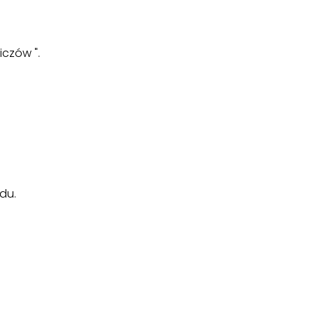
iczów ".
du.