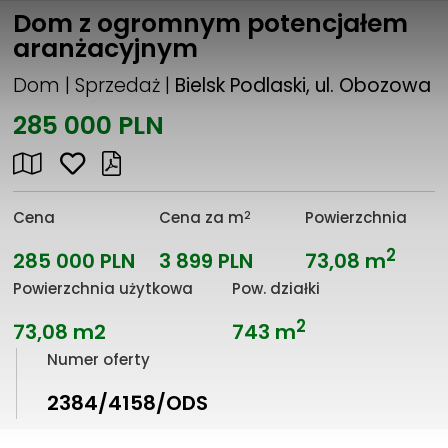
Dom z ogromnym potencjałem
aranżacyjnym
Dom | Sprzedaż |
Bielsk Podlaski, ul. Obozowa
285 000 PLN
2
Cena
Cena za m
Powierzchnia
2
285 000 PLN
3 899 PLN
73,08 m
Powierzchnia użytkowa
Pow. działki
2
73,08 m2
743 m
Numer oferty
2384/4158/ODS