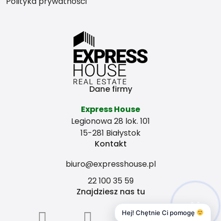
Polityka prywatności
co bardziej się opłaca?
Dane firmy
Express House
Legionowa 28 lok. 101
15-281 Białystok
Kontakt
biuro@expresshouse.pl
22 100 35 59
Znajdziesz nas tu
Hej! Chętnie Ci pomogę