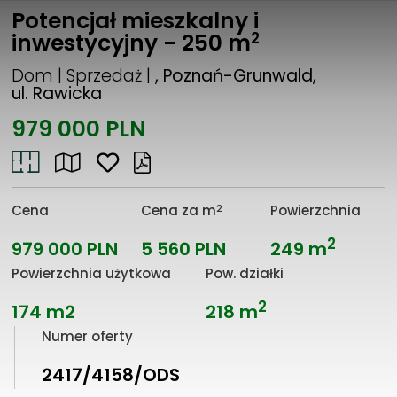
Potencjał mieszkalny i
2
inwestycyjny - 250 m
Dom | Sprzedaż |
, Poznań-Grunwald,
ul. Rawicka
979 000 PLN
2
Cena
Cena za m
Powierzchnia
2
979 000 PLN
5 560 PLN
249 m
Powierzchnia użytkowa
Pow. działki
2
174 m2
218 m
Numer oferty
2417/4158/ODS